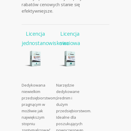
rabatów cenowych stanie się
efektywniejsze.
Licencja
Licencja
jednostanowiskowa
sieciowa
Dedykowana
Narzędzie
niewielkim
dedykowane
przedsiębiorstwom,
średnim i
pragnącym w
dużym
możliwie jak
przedsiębiorstwom.
największym
Idealne dla
stopniu
poszukujących
zoptymalizować
nowoczesnego,