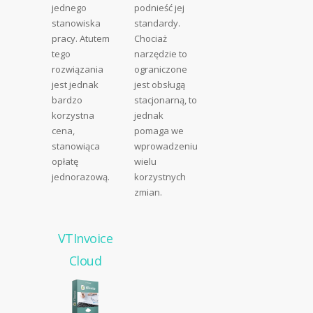
jednego
podnieść jej
stanowiska
standardy.
pracy. Atutem
Chociaż
tego
narzędzie to
rozwiązania
ograniczone
jest jednak
jest obsługą
bardzo
stacjonarną, to
korzystna
jednak
cena,
pomaga we
stanowiąca
wprowadzeniu
opłatę
wielu
jednorazową.
korzystnych
zmian.
VTInvoice
Cloud